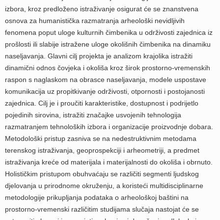
izbora, kroz predloženo istraživanje osigurat će se znanstvena
osnova za humanistička razmatranja arheološki nevidljivih
fenomena poput uloge kulturnih čimbenika u održivosti zajednica iz
prošlosti ili slabije istražene uloge okolišnih čimbenika na dinamiku
naseljavanja. Glavni cilj projekta je analizom krajolika istražiti
dinamični odnos čovjeka i okoliša kroz širok prostorno-vremenskih
raspon s naglaskom na obrasce naseljavanja, modele uspostave
komunikacija uz propitkivanje održivosti, otpornosti i postojanosti
zajednica. Cilj je i proučiti karakteristike, dostupnost i podrijetlo
pojedinih sirovina, istražiti značajke usvojenih tehnologija
razmatranjem tehnoloških izbora i organizacije proizvodnje dobara.
Metodološki pristup zasniva se na nedestruktivnim metodama
terenskog istraživanja, geoprospekciji i arheometriji, a predmet
istraživanja kreće od materijala i materijalnosti do okoliša i obrnuto.
Holističkim pristupom obuhvaćaju se različiti segmenti ljudskog
djelovanja u prirodnome okruženju, a koristeći multidisciplinarne
metodologije prikupljanja podataka o arheološkoj baštini na
prostorno-vremenski različitim studijama slučaja nastojat će se