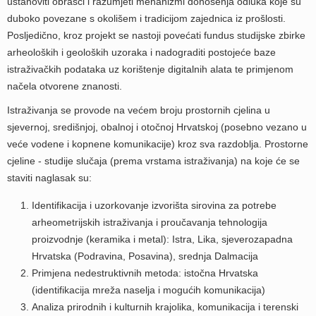
ustanoviti obrasci i razumjeti mehanizmi donošenja odluka koje su
duboko povezane s okolišem i tradicijom zajednica iz prošlosti.
Posljedično, kroz projekt se nastoji povećati fundus studijske zbirke
arheoloških i geoloških uzoraka i nadograditi postojeće baze
istraživačkih podataka uz korištenje digitalnih alata te primjenom
načela otvorene znanosti.
Istraživanja se provode na većem broju prostornih cjelina u
sjevernoj, središnjoj, obalnoj i otočnoj Hrvatskoj (posebno vezano u
veće vodene i kopnene komunikacije) kroz sva razdoblja. Prostorne
cjeline - studije slučaja (prema vrstama istraživanja) na koje će se
staviti naglasak su:
Identifikacija i uzorkovanje izvorišta sirovina za potrebe
arheometrijskih istraživanja i proučavanja tehnologija
proizvodnje (keramika i metal): Istra, Lika, sjeverozapadna
Hrvatska (Podravina, Posavina), srednja Dalmacija
Primjena nedestruktivnih metoda: istočna Hrvatska
(identifikacija mreža naselja i mogućih komunikacija)
Analiza prirodnih i kulturnih krajolika, komunikacija i terenski